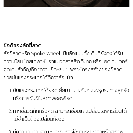
ข้อดีของล้อซี่ลวด
ล้อซี่ลวดหรือ Spoke Wheel เป็นล้อแบบดั้งเดิมที่ยังคงได้รับ
ความนิยม โดยเฉพาะในรถแนวคลาสสิก วิบาก หรือแอดเวนเจอร์
จุดเด่นสำคัญคือ “ความยืดหยุ่น” เพราะโครงสร้างของซี่ลวด
ช่วยซับแรงกระแทกได้ดีกว่าล้อแม็ก
ซับแรงกระแทกได้ยอดเยี่ยม เหมาะกับถนนขรุขระ ทางลูกรัง
หรือการขับขี่ในสภาพออฟโรด
หากซี่ลวดหักหรือคด สามารถซ่อมและเปลี่ยนเฉพาะส่วนได้
ไม่จำเป็นต้องเปลี่ยนทั้งวง
มีความทนทานสูง เหมาะกับการใช้งานระยะยาวหรือสภาพ