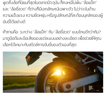
พูดถึงล้อที่นิยมที่สุดในตลาดปัจจุบัน ก็คงหนีไม่พ้น “ล้อแม็ก”
และ “ล้อซี่ลวด” ที่ต่างก็มีเอกลักษณ์เฉพาะตัว ไม่ว่าจะในด้าน
ความแข็งแรง ความยืดหยุ่น หรือรูปลักษณ์ที่สะท้อนบุคลิกของผู้
ขับขี่ได้อย่างดี
คำถามคือ...ระหว่าง “ล้อแม็ก” กับ “ล้อซี่ลวด” แบบไหนดีกว่ากัน?
มาดูข้อดีและข้อเสียของแต่ละแบบอย่างละเอียด เพื่อช่วยให้คุณ
เลือกได้เหมาะกับสไตล์การขับขี่ของตัวเองที่สุด