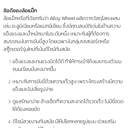
ข้อดีของล้อแม็ก
ล้อแม็กหรือที่เรียกกันว่า Alloy Wheel ผลิตจากวัสดุโลหะผสม
เช่น อะลูมิเนียมหรือแมกนีเซียม ซึ่งมีคุณสมบัติเด่นในด้านความ
แข็งแรงและน้ำหนักเบาในระดับหนึ่ง เหมาะกับผู้ที่ต้องการ
สมรรถนะในการขับขี่สูง โดยเฉพาะในกลุ่มรถสปอร์ตหรือ
สกู๊ตเตอร์รุ่นใหม่ที่เน้นดีไซน์ทันสมัย
แข็งแรงและทนแรงบิดได้ดี ทำให้การเข้าโค้งและทรงตัวบน
ถนนเรียบมั่นคงมากขึ้น
เหมาะกับการขับขี่ด้วยความเร็วสูง เพราะโครงสร้างมีความ
แข็งและไม่เสียรูปง่าย
ดูแลรักษาง่าย ล้างเช็ดทำความสะอาดได้รวดเร็ว ไม่มีซี่ลวด
ให้ต้องคอยขัด
ดีไซน์สวยงามทันสมัย มีให้เลือกหลายรูปแบบ ช่วยเสริม