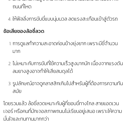
ถนนที่โหด
ให้ฟีลลิ่งการขับขี่แบบนุ่มนวล ลดแรงสะเทือนเข้าสู่ตัวรถ
ข้อเสียของล้อซี่ลวด
การดูแลทำความสะอาดค่อนข้างยุ่งยาก เพราะมีซี่จำนวน
มาก
ไม่เหมาะกับการขับที่ใช้ความเร็วสูงมากนัก เนื่องจากแรงดัน
ลมยางสูงอาจทำให้เสียสมดุลได้
รูปลักษณ์อาจดูคลาสสิกเกินไปสำหรับผู้ที่ต้องการความทัน
สมัย
โดยรวมแล้ว ล้อซี่ลวดเหมาะกับผู้ที่ชอบขี่ทางไกล สายแอดเวน
เจอร์ หรือคนที่มักเจอสภาพถนนไม่เรียบอยู่เสมอ เพราะให้ความ
มั่นใจและทนทานมากกว่า