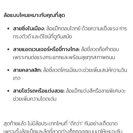
ล้อแบบไหนเหมาะกับคุณที่สุด
สายซิ่งในเมือง:
ล้อแม็กตอบโจทย์ ด้วยความแข็งแรง การ
ทรงตัวดี และดีไซน์ที่ดูทันสมัย
สายแอดเวนเจอร์หรือขี่ทางไกล:
ล้อซี่ลวดคือคำตอบ
เพราะทนต่อแรงกระแทกและพร้อมลุยทุกสภาพถนน
สายคลาสสิก:
ล้อซี่ลวดโครเมียมจะช่วยเพิ่มเสน่ห์ความวิน
เทจ
สายโชว์รถหรือแต่งสวย:
ล้อแม็กแต่งสีหรือลายพิเศษจะ
ช่วยเพิ่มความโดดเด่น
สุดท้ายแล้ว ไม่มีล้อประเภทไหนที่ “ดีกว่า” กันอย่างเด็ดขาด
เพราะทั้งล้อแม็กและล้อซี่ลวดต่างก็ถูกออกแบบมาให้เหมาะกับ