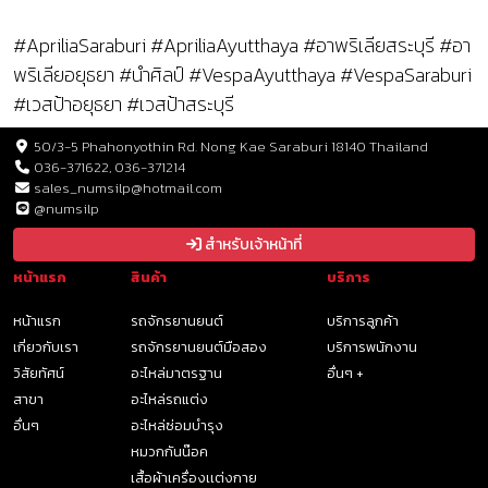
#ApriliaSaraburi #ApriliaAyutthaya #อาพริเลียสระบุรี #อา
พริเลียอยุธยา #นำศิลป์ #VespaAyutthaya #VespaSaraburi
#เวสป้าอยุธยา #เวสป้าสระบุรี
50/3-5 Phahonyothin Rd. Nong Kae Saraburi 18140 Thailand
036-371622, 036-371214
sales_numsilp@hotmail.com
@numsilp
สำหรับเจ้าหน้าที่
หน้าแรก
สินค้า
บริการ
หน้าแรก
รถจักรยานยนต์
บริการลูกค้า
เกี่ยวกับเรา
รถจักรยานยนต์มือสอง
บริการพนักงาน
วิสัยทัศน์
อะไหล่มาตรฐาน
อื่นๆ +
สาขา
อะไหล่รถแต่ง
อื่นๆ
อะไหล่ซ่อมบำรุง
หมวกกันน๊อค
เสื้อผ้าเครื่องเเต่งกาย