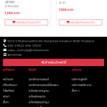
VESPA
สี: ดำ
สี: โครเมี่ยม
1,100 บาท
1,250 บาท
หยิบสินค้าลงตะกร้า
หยิบสินค้าลงตะกร้า
50/3-5 Phahonyothin Rd. Nong Kae Saraburi 18140 Thailand
036-371622, 036-371214
sales_numsilp@hotmail.com
@numsilp
สำหรับเจ้าหน้าที่
หน้าแรก
สินค้า
บริการ
หน้าแรก
รถจักรยานยนต์
บริการลูกค้า
เกี่ยวกับเรา
รถจักรยานยนต์มือสอง
บริการพนักงาน
วิสัยทัศน์
อะไหล่มาตรฐาน
อื่นๆ +
สาขา
อะไหล่รถแต่ง
อื่นๆ
อะไหล่ซ่อมบำรุง