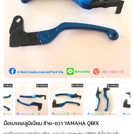
มือเบรคอลูมิเนียม ซ้าย-ขวา YAMAHA QBIX
ชุดมือเบรคอลูมิเนียม ซ้าย-ขวา รุ่น Yamaha QBIX สีน้ำเงิน/ดำ