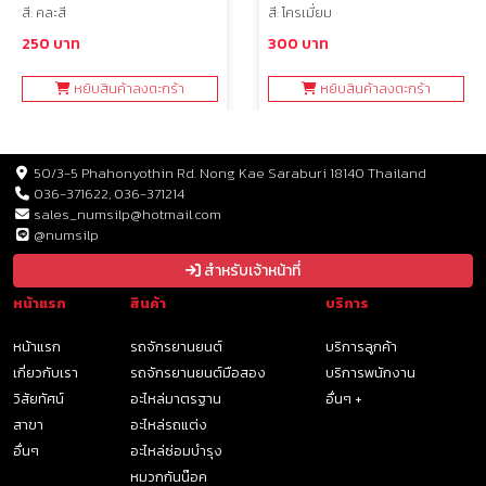
สี: คละสี
สี: โครเมี่ยม
250 บาท
300 บาท
หยิบสินค้าลงตะกร้า
หยิบสินค้าลงตะกร้า
50/3-5 Phahonyothin Rd. Nong Kae Saraburi 18140 Thailand
036-371622, 036-371214
sales_numsilp@hotmail.com
@numsilp
สำหรับเจ้าหน้าที่
หน้าแรก
สินค้า
บริการ
หน้าแรก
รถจักรยานยนต์
บริการลูกค้า
เกี่ยวกับเรา
รถจักรยานยนต์มือสอง
บริการพนักงาน
วิสัยทัศน์
อะไหล่มาตรฐาน
อื่นๆ +
สาขา
อะไหล่รถแต่ง
อื่นๆ
อะไหล่ซ่อมบำรุง
หมวกกันน๊อค