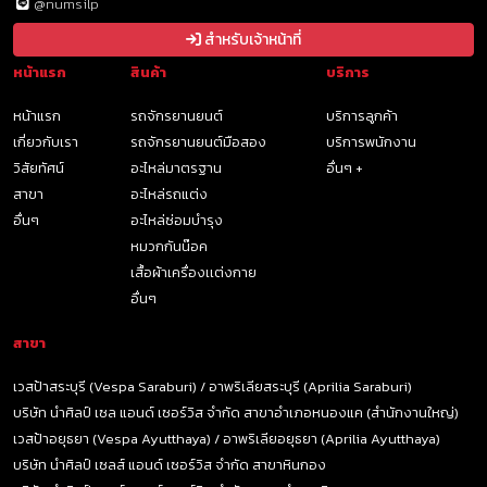
@numsilp
สำหรับเจ้าหน้าที่
หน้าแรก
สินค้า
บริการ
หน้าแรก
รถจักรยานยนต์
บริการลูกค้า
เกี่ยวกับเรา
รถจักรยานยนต์มือสอง
บริการพนักงาน
วิสัยทัศน์
อะไหล่มาตรฐาน
อื่นๆ +
สาขา
อะไหล่รถแต่ง
อื่นๆ
อะไหล่ซ่อมบำรุง
หมวกกันน๊อค
เสื้อผ้าเครื่องเเต่งกาย
อื่นๆ
สาขา
เวสป้าสระบุรี (Vespa Saraburi) / อาพริเลียสระบุรี (Aprilia Saraburi)
บริษัท นำศิลป์ เซล แอนด์ เซอร์วิส จำกัด สาขาอำเภอหนองแค (สำนักงานใหญ่)
เวสป้าอยุธยา (Vespa Ayutthaya) / อาพริเลียอยุธยา (Aprilia Ayutthaya)
บริษัท นำศิลป์ เซลส์ แอนด์ เซอร์วิส จำกัด สาขาหินกอง