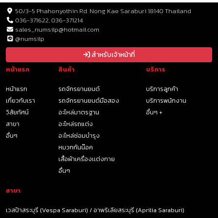
50/3-5 Phahonyothin Rd. Nong Kae Saraburi 18140 Thailand
036-371622, 036-371214
sales_numsilp@hotmail.com
@numsilp
สำหรับเจ้าหน้าที่
หน้าแรก
สินค้า
บริการ
หน้าแรก
รถจักรยานยนต์
บริการลูกค้า
เกี่ยวกับเรา
รถจักรยานยนต์มือสอง
บริการพนักงาน
วิสัยทัศน์
อะไหล่มาตรฐาน
อื่นๆ +
สาขา
อะไหล่รถแต่ง
อื่นๆ
อะไหล่ซ่อมบำรุง
หมวกกันน๊อค
เสื้อผ้าเครื่องเเต่งกาย
อื่นๆ
สาขา
เวสป้าสระบุรี (Vespa Saraburi) / อาพริเลียสระบุรี (Aprilia Saraburi)