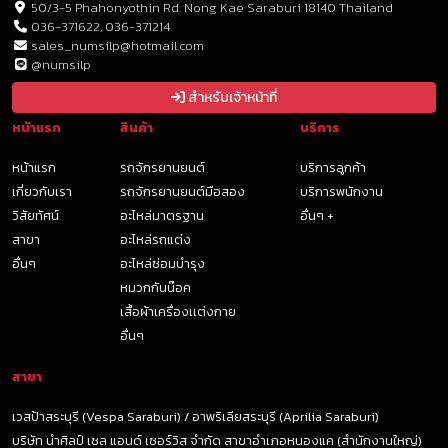
50/3-5 Phahonyothin Rd. Nong Kae Saraburi 18140 Thailand
036-371622, 036-371214
sales_numsilp@hotmail.com
@numsilp
สำหรับเจ้าหน้าที่
หน้าแรก
สินค้า
บริการ
หน้าแรก
รถจักรยานยนต์
บริการลูกค้า
เกี่ยวกับเรา
รถจักรยานยนต์มือสอง
บริการพนักงาน
วิสัยทัศน์
อะไหล่มาตรฐาน
อื่นๆ +
สาขา
อะไหล่รถแต่ง
อื่นๆ
อะไหล่ซ่อมบำรุง
หมวกกันน๊อค
เสื้อผ้าเครื่องเเต่งกาย
อื่นๆ
สาขา
เวสป้าสระบุรี (Vespa Saraburi) / อาพริเลียสระบุรี (Aprilia Saraburi)
บริษัท นำศิลป์ เซล แอนด์ เซอร์วิส จำกัด สาขาอำเภอหนองแค (สำนักงานใหญ่)