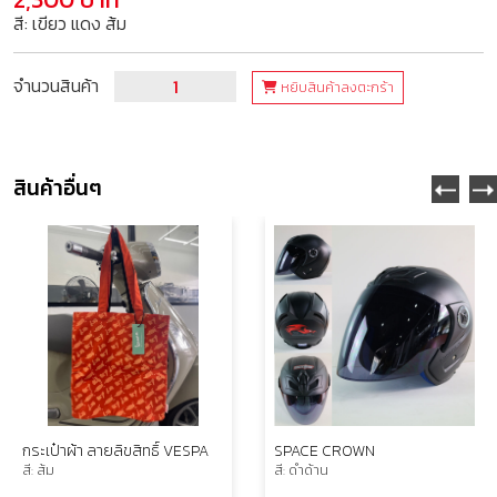
สี: เขียว แดง ส้ม
จำนวนสินค้า
หยิบสินค้าลงตะกร้า
สินค้าอื่นๆ
กระเป๋าผ้า ลายลิขสิทธิ์ VESPA
SPACE CROWN
สี: ส้ม
สี: ดำด้าน