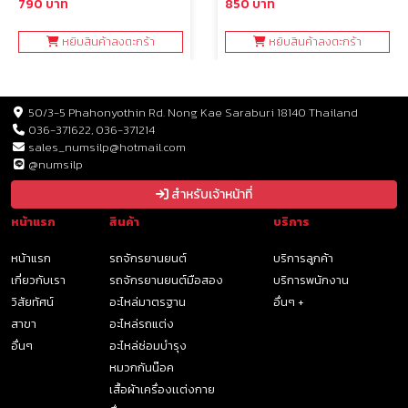
790 บาท
850 บาท
หยิบสินค้าลงตะกร้า
หยิบสินค้าลงตะกร้า
50/3-5 Phahonyothin Rd. Nong Kae Saraburi 18140 Thailand
036-371622, 036-371214
sales_numsilp@hotmail.com
@numsilp
สำหรับเจ้าหน้าที่
หน้าแรก
สินค้า
บริการ
หน้าแรก
รถจักรยานยนต์
บริการลูกค้า
เกี่ยวกับเรา
รถจักรยานยนต์มือสอง
บริการพนักงาน
วิสัยทัศน์
อะไหล่มาตรฐาน
อื่นๆ +
สาขา
อะไหล่รถแต่ง
อื่นๆ
อะไหล่ซ่อมบำรุง
หมวกกันน๊อค
เสื้อผ้าเครื่องเเต่งกาย