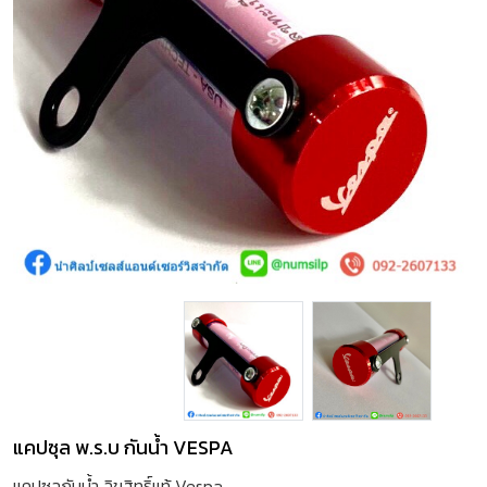
แคปซุล พ.ร.บ กันน้ำ VESPA
แคปซูลกันน้ำ ลิขสิทธิ์แท้ Vespa