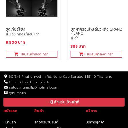
ชุดเกียร์โยง
ชุดฝาครอบไฟเลี้ยวหลัง GRAND
FILANO
สี: แดง ทอง น้ำเงิน เทา
สี: ดำ
9,500 บาท
395 บาท
หยิบสินค้าลงตะกร้า
หยิบสินค้าลงตะกร้า
50/3-5 Phahonyothin Rd. Nong Kae Saraburi 18140 Thailand
036-371622, 036-371214
sales_numsilp@hotmail.com
@numsilp
สำหรับเจ้าหน้าที่
หน้าแรก
สินค้า
บริการ
หน้าแรก
รถจักรยานยนต์
บริการลูกค้า