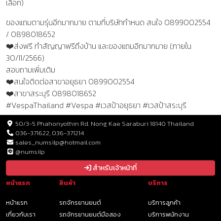
เลือก)
ของแถมตามรุ่นอีกมากมาย ตามที่บริษัทกำหนด สนใจ 0899002554
/ 0898018652
❤️ส่งฟรี ทำสัญญาฟรีถึงบ้าน และของแถมอีกมากมาย (ภายใน
30/11/2566)
สอบถามเพิ่มเติม
❤️สนใจติดต่อสาขาอยุธยา 0899002554
❤️สาขาสระบุรี 0898018652
#VespaThailand #Vespa #เวสป้าอยุธยา #เวสป้าสระบุรี
50/3-5 Phahonyothin Rd. Nong Kae Saraburi 18140 Thailand
036-371622, 036-371214
sales_numsilp@hotmail.com
@numsilp
สำหรับเจ้าหน้าที่
หน้าแรก
สินค้า
บริการ
หน้าแรก
รถจักรยานยนต์
บริการลูกค้า
เกี่ยวกับเรา
รถจักรยานยนต์มือสอง
บริการพนักงาน