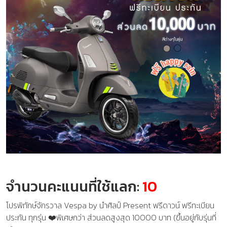
จำนวนคะแนนที่ใช้แลก:
10
โปรพิทักษ์จักรวาล Vespa by นำศิลป์ Present ฟรีดาวน์ ฟรีทะเบียน
ประกัน ทุกรุ่น ❤️พิเศษกว่า ส่วนลดสูงสุด 10000 บาท (ขึ้นอยู่กับรุ่นที่