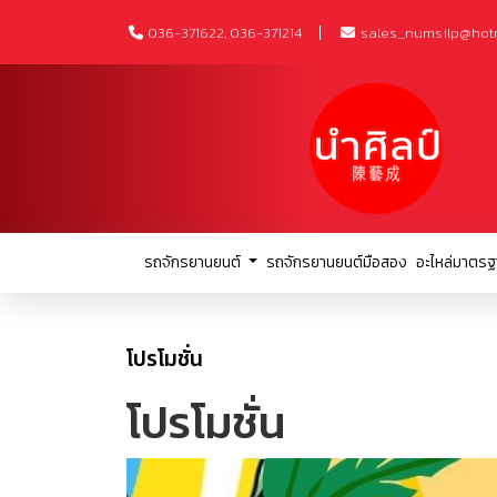
036-371622, 036-371214
sales_numsilp@hot
รถจักรยานยนต์
รถจักรยานยนต์มือสอง
อะไหล่มาตรฐ
โปรโมชั่น
โปรโมชั่น