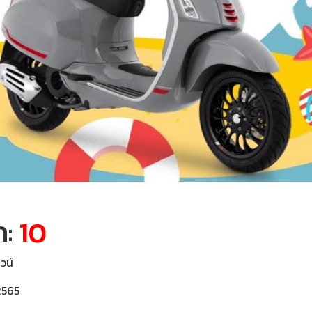
ก:
10
าวน์
2565