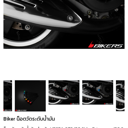
Biker น็อตวัดระดับน้ำมัน