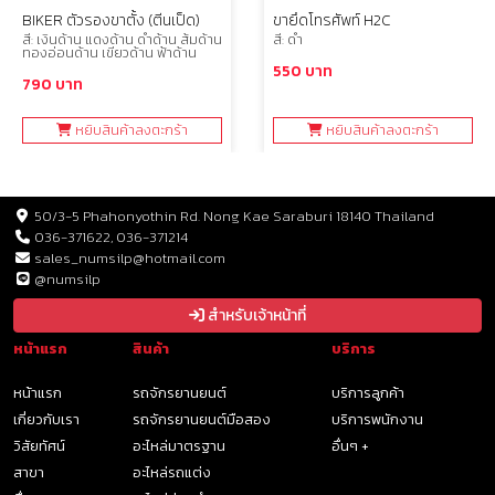
BIKER ตัวรองขาตั้ง (ตีนเป็ด)
ขายึดโทรศัพท์ H2C
สี: เงินด้าน แดงด้าน ดำด้าน ส้มด้าน
สี: ดำ
ทองอ่อนด้าน เขียวด้าน ฟ้าด้าน
550 บาท
790 บาท
หยิบสินค้าลงตะกร้า
หยิบสินค้าลงตะกร้า
50/3-5 Phahonyothin Rd. Nong Kae Saraburi 18140 Thailand
036-371622, 036-371214
sales_numsilp@hotmail.com
@numsilp
สำหรับเจ้าหน้าที่
หน้าแรก
สินค้า
บริการ
หน้าแรก
รถจักรยานยนต์
บริการลูกค้า
เกี่ยวกับเรา
รถจักรยานยนต์มือสอง
บริการพนักงาน
วิสัยทัศน์
อะไหล่มาตรฐาน
อื่นๆ +
สาขา
อะไหล่รถแต่ง