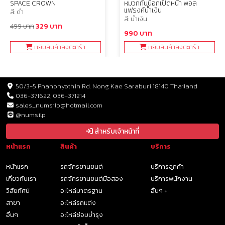
SPACE CROWN
หมวกกันน็อกเปิดหน้า พอล
แฟรงค์น้ำเงิน
สี: ดำ
สี: น้ำเงิน
499 บาท
329 บาท
990 บาท
หยิบสินค้าลงตะกร้า
หยิบสินค้าลงตะกร้า
50/3-5 Phahonyothin Rd. Nong Kae Saraburi 18140 Thailand
036-371622, 036-371214
sales_numsilp@hotmail.com
@numsilp
สำหรับเจ้าหน้าที่
หน้าแรก
สินค้า
บริการ
หน้าแรก
รถจักรยานยนต์
บริการลูกค้า
เกี่ยวกับเรา
รถจักรยานยนต์มือสอง
บริการพนักงาน
วิสัยทัศน์
อะไหล่มาตรฐาน
อื่นๆ +
สาขา
อะไหล่รถแต่ง
อื่นๆ
อะไหล่ซ่อมบำรุง